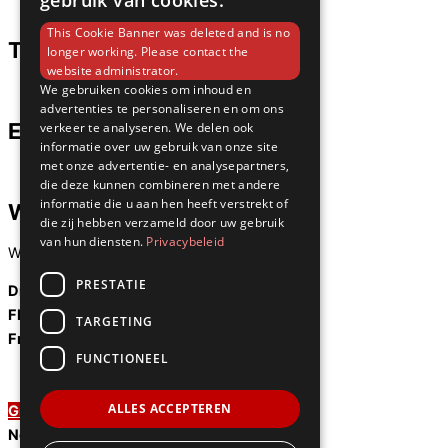
gebruik van cookies.
Verstuur
This Cookie Banner was deleted and is no
Telefoonnummer
longer working. Please contact the
website administrator.
We gebruiken cookies om inhoud en
+31 850605313
advertenties te personaliseren en om ons
E-mail
verkeer te analyseren. We delen ook
informatie over uw gebruik van onze site
met onze advertentie- en analysepartners,
info@slotenmakers-egs.nl
die deze kunnen combineren met andere
informatie die u aan hen heeft verstrekt of
Werkgebied
die zij hebben verzameld door uw gebruik
van hun diensten.
Privacybeleid
We zijn werkzaam door heel Nederland:
PRESTATIE
Drenthe
Flevoland
TARGETING
Friesland
FUNCTIONEEL
Gelderland
Harderwijk
ALLES ACCEPTEREN
Groningen
Noord-Brabant