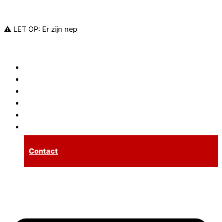
Ga naar de inhoud
⚠️ LET OP: Er zijn nep
Sloten
Cilinders
Meerpuntssluitingen
Inbraakpreventie
Tarieven
Spoedservice
Contact