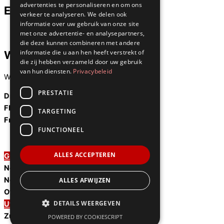
advertenties te personaliseren en om ons
E-mail
verkeer te analyseren. We delen ook
informatie over uw gebruik van onze site
info@slotenmakers-egs.nl
met onze advertentie- en analysepartners,
die deze kunnen combineren met andere
informatie die u aan hen heeft verstrekt of
Werkgebied
die zij hebben verzameld door uw gebruik
van hun diensten.
Privacybeleid
We zijn werkzaam door heel Nederland:
PRESTATIE
Drenthe
Flevoland
TARGETING
Friesland
FUNCTIONEEL
Gelderland
Harderwijk
ALLES ACCEPTEREN
Groningen
Noord-Brabant
Noord-Holland
ALLES AFWIJZEN
Overijssel
DETAILS WEERGEVEN
Utrecht
Zuid-Holland
POWERED BY COOKIESCRIPT