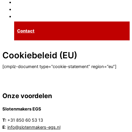
Inbraakpreventie
Tarieven
Spoedservice
Contact
Cookiebeleid (EU)
[cmplz-document type=”cookie-statement” region=”eu”]
Onze voordelen
Slotenmakers EGS
T:
+31 850 60 53 13
E
:
info@slotenmakers-egs.nl