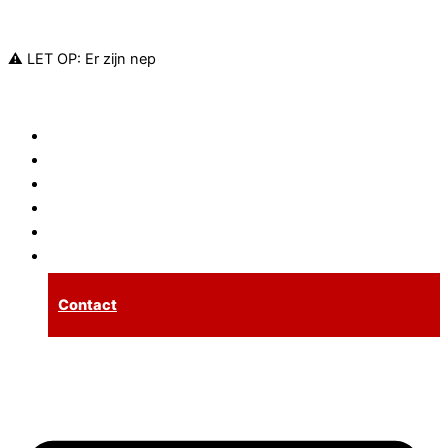
Ga naar de inhoud
⚠️ LET OP: Er zijn nep
Sloten
Cilinders
Meerpuntssluitingen
Inbraakpreventie
Tarieven
Spoedservice
Contact