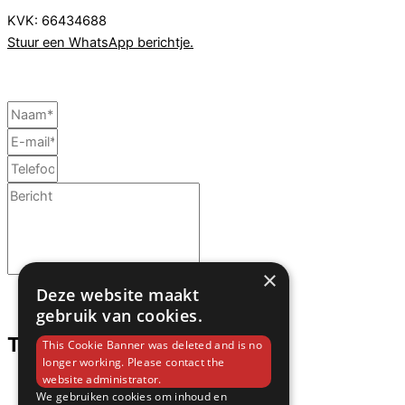
KVK: 66434688
Stuur een WhatsApp berichtje.
×
Deze website maakt
Verstuur
gebruik van cookies.
Telefoonnummer
This Cookie Banner was deleted and is no
longer working. Please contact the
website administrator.
+31 850605313
We gebruiken cookies om inhoud en