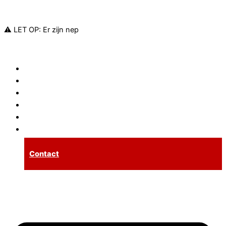
Ga naar de inhoud
⚠️ LET OP: Er zijn nep
Sloten
Cilinders
Meerpuntssluitingen
Inbraakpreventie
Tarieven
Spoedservice
Contact