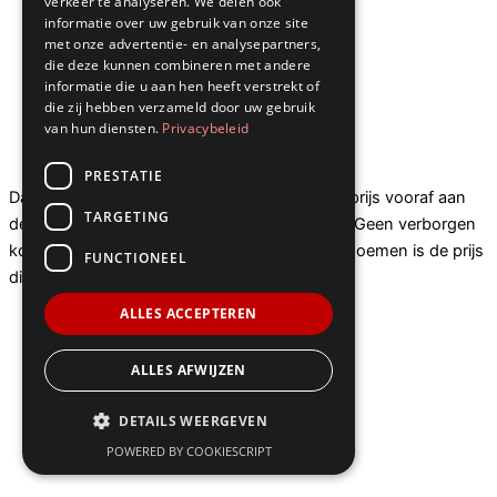
verkeer te analyseren. We delen ook
informatie over uw gebruik van onze site
met onze advertentie- en analysepartners,
die deze kunnen combineren met andere
informatie die u aan hen heeft verstrekt of
die zij hebben verzameld door uw gebruik
van hun diensten.
Privacybeleid
Wat als de prijs hoger uitvalt dan verwacht?
PRESTATIE
Dat gebeurt niet. Wij communiceren de vaste prijs vooraf aan
TARGETING
de telefoon, voordat de slotenmaker vertrekt. Geen verborgen
kosten, geen extra’s achteraf. De prijs die wij noemen is de prijs
FUNCTIONEEL
die u betaalt.
ALLES ACCEPTEREN
ALLES AFWIJZEN
DETAILS WEERGEVEN
POWERED BY COOKIESCRIPT