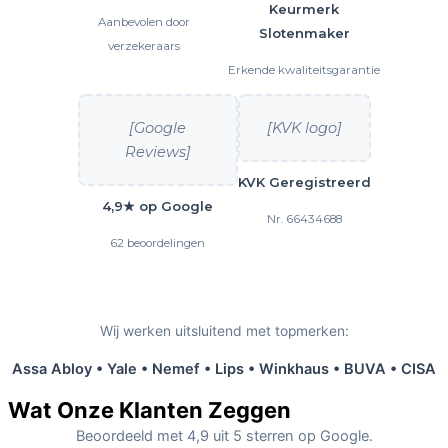
Keurmerk
Aanbevolen door
Slotenmaker
verzekeraars
Erkende kwaliteitsgarantie
[Google
[KVK logo]
Reviews]
KVK Geregistreerd
4,9★ op Google
Nr. 66434688
62 beoordelingen
Wij werken uitsluitend met topmerken:
Assa Abloy • Yale • Nemef • Lips • Winkhaus • BUVA • CISA
Wat Onze Klanten Zeggen
Beoordeeld met 4,9 uit 5 sterren op Google.